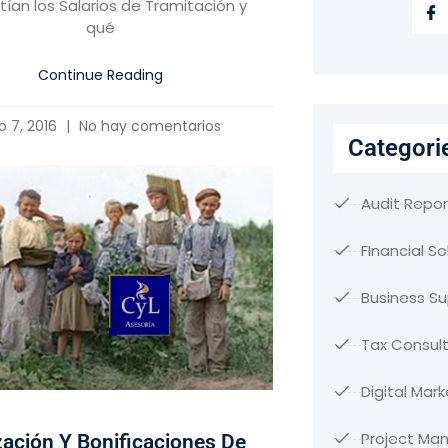
tían los Salarios de Tramitación y
qué
Continue Reading
io 7, 2016
No hay comentarios
Categori
Audit Repor
FInancial So
Business S
Tax Consult
Digital Mark
Project M
zación Y Bonificaciones De