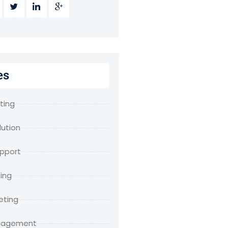
es
ting
lution
upport
ing
eting
anagement