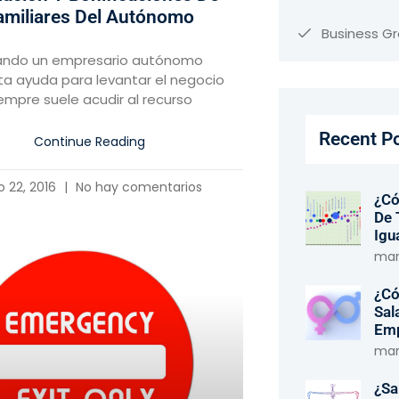
amiliares Del Autónomo
Business G
ndo un empresario autónomo
ta ayuda para levantar el negocio
empre suele acudir al recurso
Recent P
Continue Reading
io 22, 2016
No hay comentarios
¿Có
De 
Igu
marz
¿Có
Sal
Em
marz
¿Sa