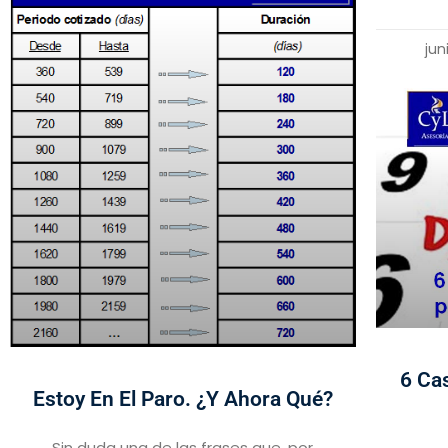
jun
6 Ca
Estoy En El Paro. ¿Y Ahora Qué?
Sin duda una de las frases que, por