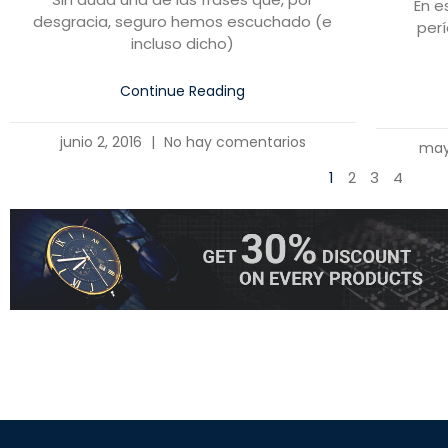
En e
desgracia, seguro hemos escuchado (e
per
incluso dicho)
Continue Reading
junio 2, 2016
No hay comentarios
may
1
2
3
4