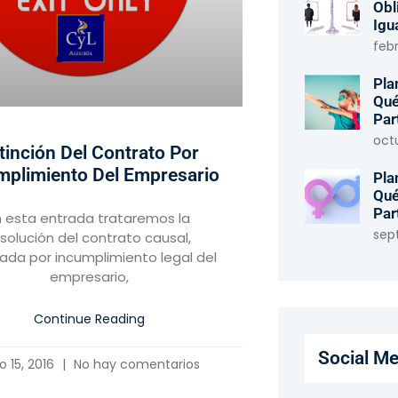
Obl
Igu
febr
Pla
Qué
Par
oct
tinción Del Contrato Por
mplimiento Del Empresario
Pla
Qué
Par
n esta entrada trataremos la
sep
esolución del contrato causal,
ada por incumplimiento legal del
empresario,
Continue Reading
Social Me
io 15, 2016
No hay comentarios