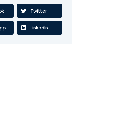
ok
Twitter
pp
LinkedIn