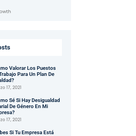
rowth
osts
mo Valorar Los Puestos
Trabajo Para Un Plan De
aldad?
o 17, 2021
mo Sé Si Hay Desigualdad
arial De Género En Mi
presa?
o 17, 2021
bes Si Tu Empresa Está