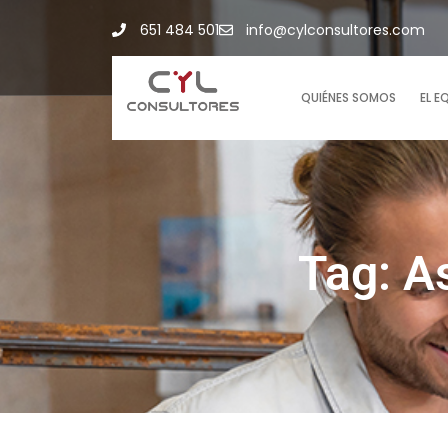
651 484 501
info@cylconsultores.com
QUIÉNES SOMOS
EL E
Tag: A