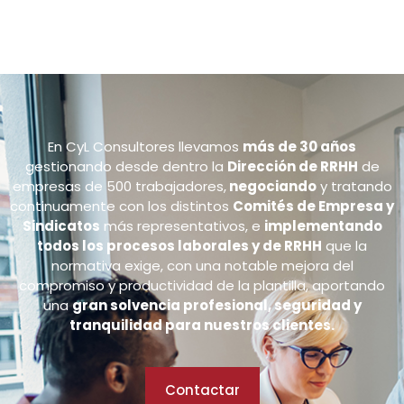
En CyL Consultores llevamos
más de 30 años
gestionando desde dentro la
Dirección de RRHH
de
empresas de 500 trabajadores,
negociando
y tratando
continuamente con los distintos
Comités de Empresa y
Sindicatos
más representativos, e
implementando
todos los procesos laborales y de RRHH
que la
normativa exige, con una notable mejora del
compromiso y productividad de la plantilla, aportando
una
gran solvencia profesional, seguridad y
tranquilidad para nuestros clientes.
Contactar