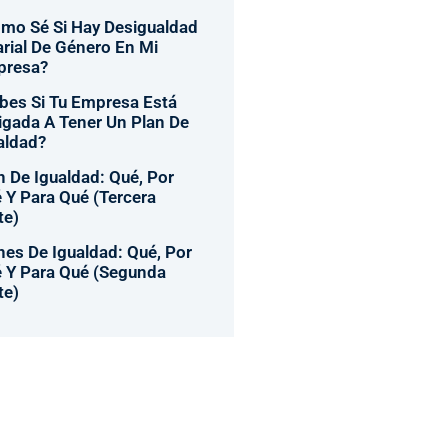
mo Sé Si Hay Desigualdad
arial De Género En Mi
presa?
bes Si Tu Empresa Está
igada A Tener Un Plan De
aldad?
n De Igualdad: Qué, Por
 Y Para Qué (tercera
te)
nes De Igualdad: Qué, Por
 Y Para Qué (segunda
te)