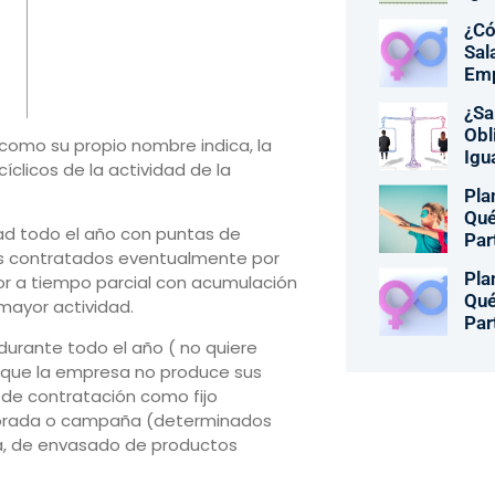
¿Có
Sal
Em
¿Sa
Obl
, como su propio nombre indica, la
Igu
íclicos de la actividad de la
Pla
Qué
dad todo el año con puntas de
Par
es contratados eventualmente por
Pla
r a tiempo parcial con acumulación
Qué
mayor actividad.
Par
durante todo el año ( no quiere
o que la empresa no produce sus
 de contratación como fijo
mporada o campaña (determinados
a, de envasado de productos