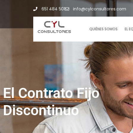
651 484 501
info@cylconsultores.com
QUIÉNES SOMOS
EL E
El Contrato Fijo
Discontinuo