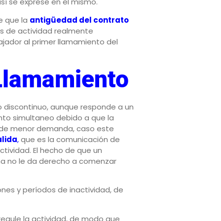
 así se exprese en el mismo.
e que la
antigüedad del contrato
s de actividad realmente
bajador al primer llamamiento del
 Llamamiento
jo discontinuo, aunque responde a un
ento simultaneo debido a que la
 o de menor demanda, caso este
alida
,
que es la comunicación de
ctividad. El hecho de que un
paña no le da derecho a comenzar
ones y períodos de inactividad, de
regule la actividad, de modo que