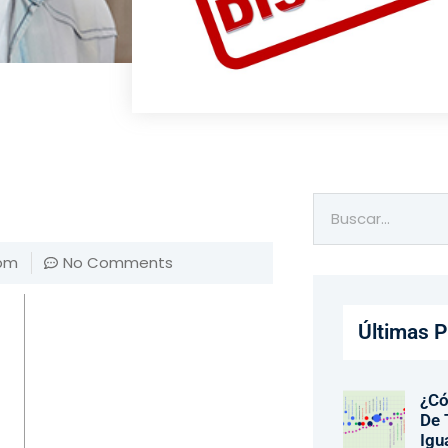
 pm
No Comments
Últimas P
¿Có
De 
Igu