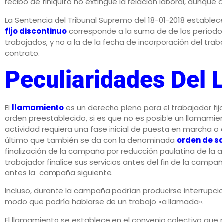
recibo de finiquito no extingue la relación laboral, aunque
La Sentencia del Tribunal Supremo del 18-01-2018 establec
fijo discontinuo
corresponde a la suma de de los período
trabajados, y no a la de la fecha de incorporación del tra
contrato.
Peculiaridades Del
El
llamamiento
es un derecho pleno para el trabajador fi
orden preestablecido, si es que no es posible un llamami
actividad requiera una fase inicial de puesta en marcha
último que también se da con la denominada
orden de s
finalización de la campaña por reducción paulatina de la a
trabajador finalice sus servicios antes del fin de la cam
antes la campaña siguiente.
Incluso, durante la campaña podrían producirse interrupci
modo que podría hablarse de un trabajo «a llamada».
El llamamiento se establece en el convenio colectivo que 