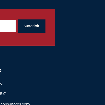
Suscribir
o
id
5 01
lconsultores.com