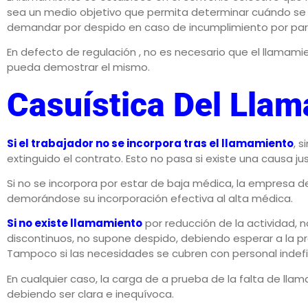
sea un medio objetivo que permita determinar cuándo s
demandar por despido en caso de incumplimiento por par
En defecto de regulación , no es necesario que el llamami
pueda demostrar el mismo.
Casuística Del Lla
Si el trabajador no se incorpora tras el llamamiento
, s
extinguido el contrato. Esto no pasa si existe una causa ju
Si no se incorpora por estar de baja médica, la empresa de
demorándose su incorporación efectiva al alta médica.
Si no existe llamamiento
por reducción de la actividad, n
discontinuos, no supone despido, debiendo esperar a la 
Tampoco si las necesidades se cubren con personal indef
En cualquier caso, la carga de a prueba de la falta de lla
debiendo ser clara e inequívoca.