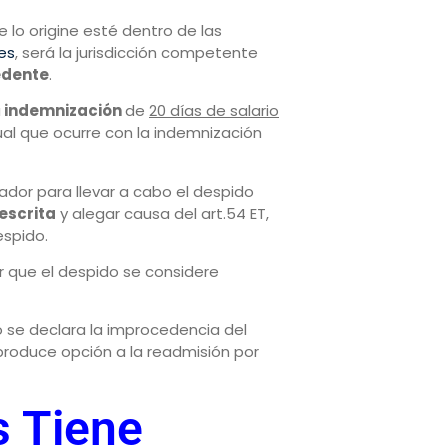
e lo origine esté dentro de las
es
, será la jurisdicción competente
edente
.
a
indemnización
de
20 días de salario
igual que ocurre con la indemnización
dor para llevar a cabo el despido
 escrita
y alegar causa del art.54 ET,
espido.
r que el despido se considere
o se declara la improcedencia del
produce opción a la readmisión por
s Tiene