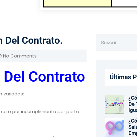
 Del Contrato.
No Comments
 Del Contrato
Últimas P
n variadas:
¿Có
De 
Igu
ismo o por incumplimiento por parte
¿Có
Sal
Em