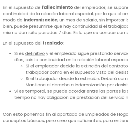
En el supuesto de
fallecimiento
del empleador, se supone
continuidad de la relación laboral especial, por lo que el 
modo de
indemnización
,
un mes de salario
, sin importar
bien, puede presumirse que hay continuidad si el trabajado
mismo domicilio pasados 7 días. Es lo que se conoce co
En el supuesto del
traslado
:
Si es
definitivo
y el empleado sigue prestando servicio
días, existe continuidad en la relación laboral especial
Si el empleador decide la extinción del contrato
trabajador como en el supuesto visto del desis
Si el trabajador decide la extinción: Deberá com
Mantiene el derecho a indemnización por desist
Si es
temporal
, se puede acordar entre las partes la
tiempo no hay obligación de prestación del servicio 
Con esto ponemos fin al apartado de Empleados de Hogar
conceptos básicos, pero creo que suficientes, para enten