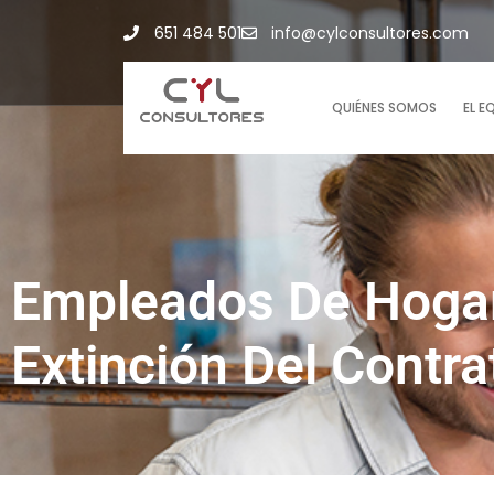
651 484 501
info@cylconsultores.com
QUIÉNES SOMOS
EL E
Empleados De Hogar
Extinción Del Contra