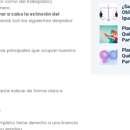
or como del trabajado
r).
¿Sa
nero.
Obl
ar a cabo la extinción del
Igu
ecial, son los siguientes despidos:
Pla
Qué
Par
Pla
sas principales que ocupan nuestra
Qué
Par
ante indicar de forma clara e
.
mpleto tiene derecho a una licencia
vo empleo.