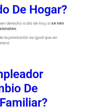
do De Hogar?
ienen derecho a día de hoy, sí
se ven
sionales
.
de la prestación es igual que en
anera:
mpleador
mbio De
Familiar?