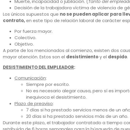
Muerte, incapacidad o jubilación. (
Tanto del emplead
Decisión de la trabajadora víctima de violencia de gé
Los únicos supuestos que
no se pueden aplicar para llev
contrato,
en este tipo de relación laboral de carácter esp
Por fuerza mayor.
Colectivo.
Objetivo.
A parte de los mencionados al comienzo, existen dos cau
mayor atención. Estos son el
desistimiento
y el
despido
.
DESISTIMIENTO DEL EMPLEADOR
:
Comunicación
:
Siempre por escrito.
No es necesario alegar causa, pero sí es import
inequivoca el desistimiento.
Plazo de preaviso
:
7 días si ha prestado servicios menos de un año
20 días si ha prestado servicios más de un año.
Durante este plazo, el trabajador contratado a tiempo co
retribuida de 6 horas semanales para la búsqueda de nue