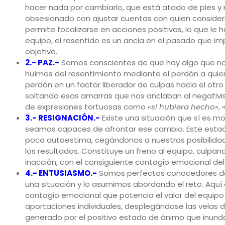
hacer nada por cambiarlo, que está atado de pies y 
obsesionado con ajustar cuentas con quien considera 
permite focalizarse en acciones positivas, lo que le 
equipo, el resentido es un ancla en el pasado que im
objetivo.
2.- PAZ.-
Somos conscientes de que hay algo que n
huímos del resentimiento mediante el perdón a quien
perdón en un factor liberador de culpas hacia el otr
soltando esas amarras que nos anclaban al negativ
de expresiones tortuosas como
«si hubiera hecho»
,
3.- RESIGNACIÓN.-
Existe una situación que sí es m
seamos capaces de afrontar ese cambio. Este estado
poca autoestima, cegándonos a nuestras posibilidad
los resultados. Constituye un freno al equipo, culpan
inacción, con el consiguiente contagio emocional del
4.- ENTUSIASMO.-
Somos perfectos conocedores de
una situación y lo asumimos abordando el reto. Aqu
contagio emocional que potencia el valor del equipo
aportaciones individuales, desplegándose las velas d
generado por el positivo estado de ánimo que inunda 