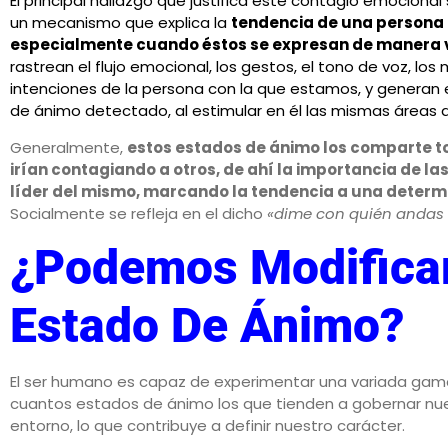
El principal hallazgo que justifica este contagio emociona
un mecanismo que explica la
tendencia de una persona a
especialmente cuando éstos se expresan de manera
rastrean el flujo emocional, los gestos, el tono de voz, los
intenciones de la persona con la que estamos, y generan 
de ánimo detectado, al estimular en él las mismas áreas a
Generalmente,
estos estados de ánimo los comparte tod
irían contagiando a otros, de ahí la importancia de l
líder del mismo, marcando la tendencia a una determ
Socialmente se refleja en el dicho
«dime con quién andas y
¿Podemos Modifica
Estado De Ánimo?
El ser humano es capaz de experimentar una variada gama
cuantos estados de ánimo los que tienden a gobernar nu
entorno, lo que contribuye a definir nuestro carácter.