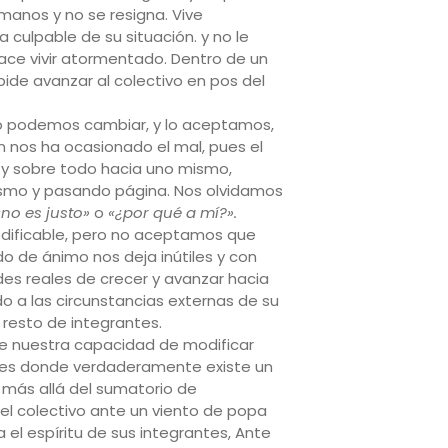
manos y no se resigna. Vive
culpable de su situación. y no le
hace vivir atormentado. Dentro de un
pide avanzar al colectivo en pos del
o podemos cambiar, y lo aceptamos,
 nos ha ocasionado el mal, pues el
o y sobre todo hacia uno mismo,
ismo y pasando página. Nos olvidamos
«no es justo»
o
«¿por qué a mí?».
odificable, pero no aceptamos que
 de ánimo nos deja inútiles y con
es reales de crecer y avanzar hacia
do a las circunstancias externas de su
 resto de integrantes.
 nuestra capacidad de modificar
í es donde verdaderamente existe un
 más allá del sumatorio de
el colectivo ante un viento de popa
el espíritu de sus integrantes, Ante