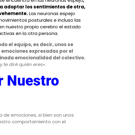
l se encuentra en las
neuronas espejo
,
 adoptar los sentimientos de otra,
 vehemente.
Las neuronas espejo
 movimientos posturales e incluso las
en nuestro propio cerebro el estado
ctivas en la otra persona.
o el equipo, es decir, unos se
as emociones expresadas por el
inada emocionalidad del colectivo.
 te diré quién eres».
r Nuestro
 de emociones, si bien son unos
estro comportamiento con el