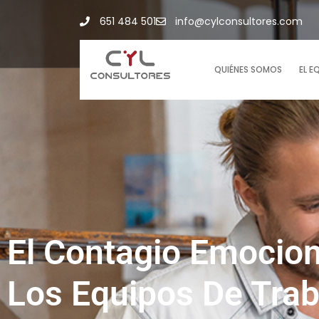
651 484 501
info@cylconsultores.com
QUIÉNES SOMOS
EL E
El Contagio Emocion
Los Equipos De Trab