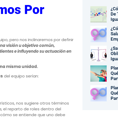
mos Por
¿Có
De 
Igu
¿Có
Sal
Em
po, pero nos inclinaremos por definir
a visión u objetivo común,
¿Sa
ientes e influyendo su actuación en
Obl
Igu
na misma unidad.
Pla
Qué
as
del equipo serían:
Par
Pla
Qué
Par
ísticos, nos sugiere otros términos
, el reparto de roles dentro del
 o cómo se entiende que uno debe