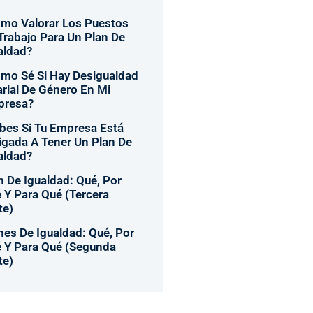
mo Valorar Los Puestos
Trabajo Para Un Plan De
aldad?
mo Sé Si Hay Desigualdad
arial De Género En Mi
presa?
bes Si Tu Empresa Está
igada A Tener Un Plan De
aldad?
n De Igualdad: Qué, Por
 Y Para Qué (tercera
te)
nes De Igualdad: Qué, Por
 Y Para Qué (segunda
te)