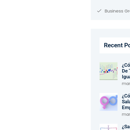
Business G
Recent P
¿Có
De 
Igu
marz
¿Có
Sal
Em
marz
¿Sa