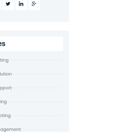
es
ting
lution
upport
ing
eting
anagement