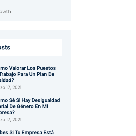
rowth
osts
mo Valorar Los Puestos
Trabajo Para Un Plan De
aldad?
o 17, 2021
mo Sé Si Hay Desigualdad
arial De Género En Mi
presa?
o 17, 2021
bes Si Tu Empresa Está