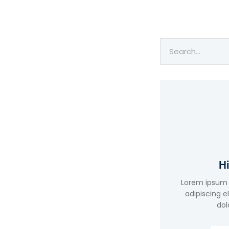
Hi
Lorem ipsum 
adipiscing e
dol