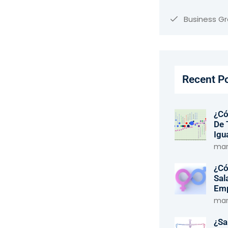
Business G
Recent P
¿Có
De 
Igu
marz
¿Có
Sal
Em
marz
¿Sa