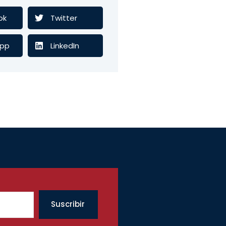
ok
Twitter
pp
LinkedIn
Suscribir