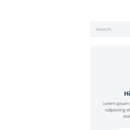
Hi
Lorem ipsum 
adipiscing e
dol