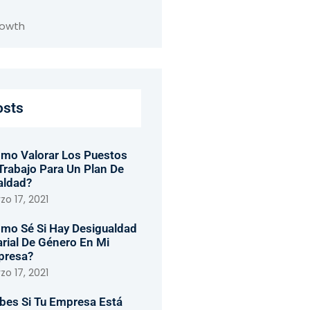
rowth
osts
mo Valorar Los Puestos
Trabajo Para Un Plan De
aldad?
o 17, 2021
mo Sé Si Hay Desigualdad
arial De Género En Mi
presa?
o 17, 2021
bes Si Tu Empresa Está