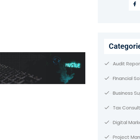
Categori
Audit Repor
FInancial So
Business S
Tax Consult
Digital Mark
Project M