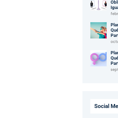
Obl
Igu
febr
Pla
Qué
Par
oct
Pla
Qué
Par
sep
Social Me