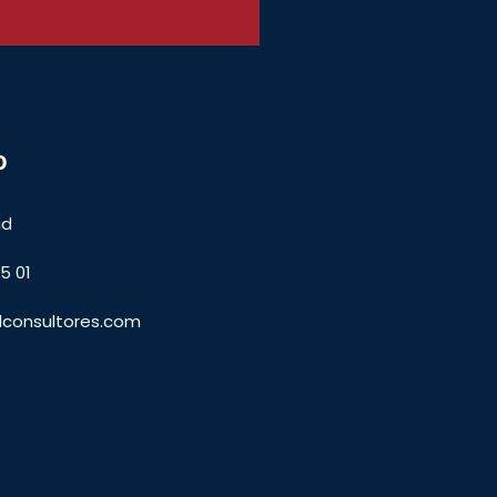
o
id
5 01
lconsultores.com