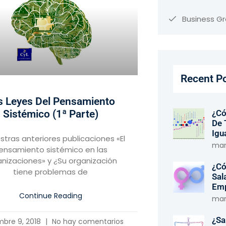
Business G
Recent P
s Leyes Del Pensamiento
¿Có
Sistémico (1ª Parte)
De 
Igu
stras anteriores publicaciones «El
marz
ensamiento sistémico en las
nizaciones» y ¿Su organización
¿Có
tiene problemas de
Sal
Em
Continue Reading
marz
¿Sa
mbre 9, 2018
No hay comentarios