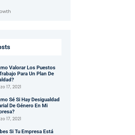
rowth
osts
mo Valorar Los Puestos
Trabajo Para Un Plan De
aldad?
o 17, 2021
mo Sé Si Hay Desigualdad
arial De Género En Mi
presa?
o 17, 2021
bes Si Tu Empresa Está