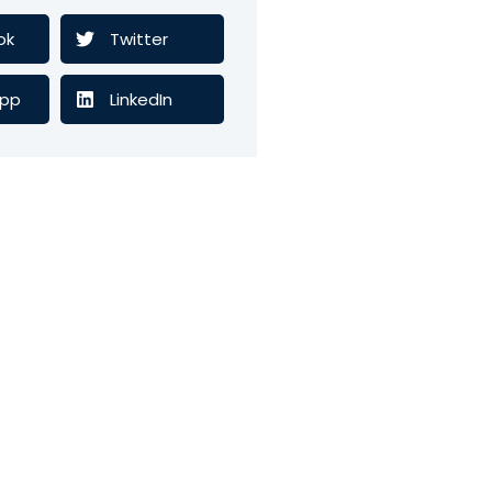
ok
Twitter
pp
LinkedIn