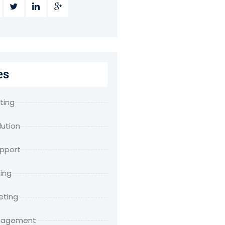
es
ting
lution
upport
ing
eting
anagement