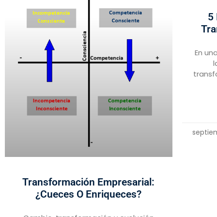
5
Tra
En un
l
transf
septie
Transformación Empresarial:
¿cueces O Enriqueces?