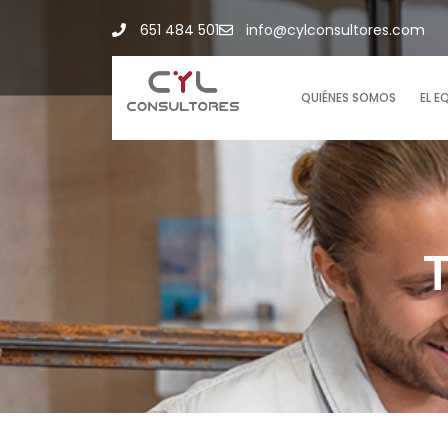
651 484 501
info@cylconsultores.com
QUIÉNES SOMOS
EL E
T