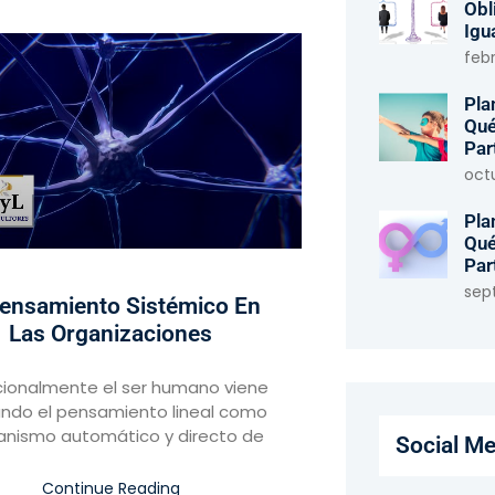
Obl
Igu
febr
Pla
Qué
Par
oct
Pla
Qué
Par
sep
Pensamiento Sistémico En
Las Organizaciones
cionalmente el ser humano viene
zando el pensamiento lineal como
nismo automático y directo de
Social Me
Continue Reading