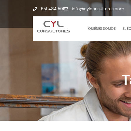
651 484 501
info@cylconsultores.com
QUIÉNES SOMOS
EL E
T