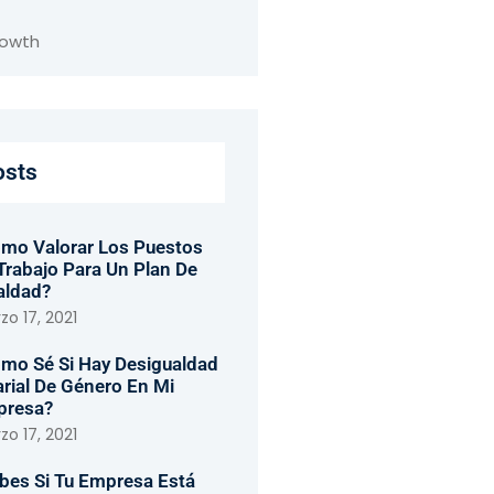
rowth
osts
mo Valorar Los Puestos
Trabajo Para Un Plan De
aldad?
o 17, 2021
mo Sé Si Hay Desigualdad
arial De Género En Mi
presa?
o 17, 2021
bes Si Tu Empresa Está