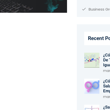
Business G
Recent P
¿Có
De 
Igu
marz
¿Có
Sal
Em
marz
¿Sa