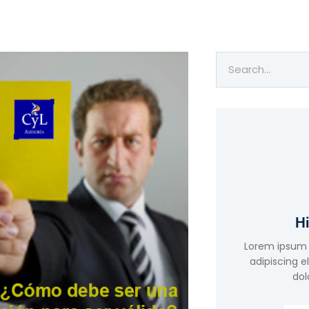
Hi
Lorem ipsum 
adipiscing e
dol