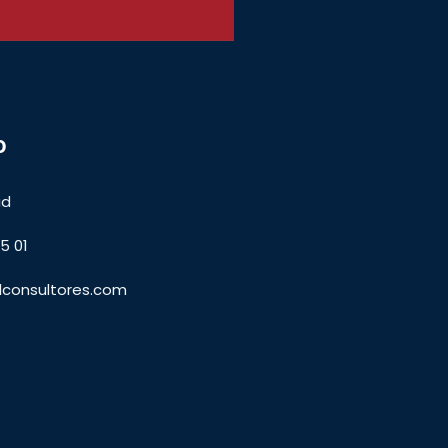
o
id
5 01
lconsultores.com