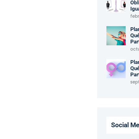
Obl
Igu
febr
Pla
Qué
Par
oct
Pla
Qué
Par
sep
Social Me