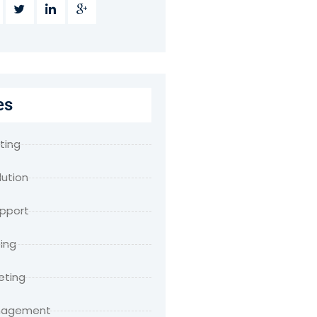
es
ting
lution
upport
ing
eting
anagement