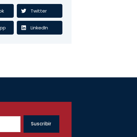
ok
Twitter
pp
LinkedIn
Suscribir