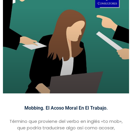
Mobbing. El Acoso Moral En El Trabajo.
Término que proviene del verbo en inglés «to mob»,
que podría traducirse algo así como acosar,